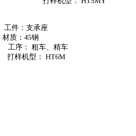
打样机型： HT5MY
：支承座
钢
材质：45钢
 粗车、精车
5MY 打样机